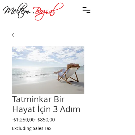
Meltem
Bozçal
Tatminkar Bir
Hayat İçin 3 Adım
Regular
Sale
 ₺1.250,00 
₺850,00
Price
Price
Excluding Sales Tax